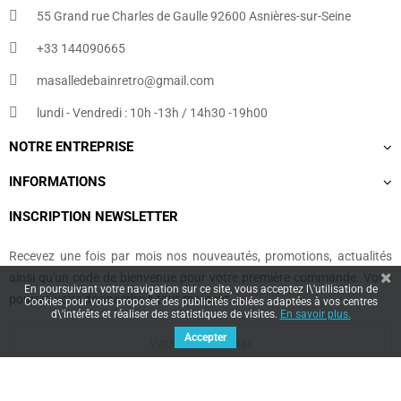
55 Grand rue Charles de Gaulle 92600 Asnières-sur-Seine
+33 144090665​
masalledebainretro@gmail.com
lundi - Vendredi : 10h -13h / 14h30 -19h00
NOTRE ENTREPRISE
INFORMATIONS
INSCRIPTION NEWSLETTER
Recevez une fois par mois nos nouveautés, promotions, actualités
ainsi qu'un code de bienvenue pour votre première commande. Vous
En poursuivant votre navigation sur ce site, vous acceptez l\'utilisation de
pourrez vous désinscrire à tout moment.
Cookies pour vous proposer des publicités ciblées adaptées à vos centres
d\'intérêts et réaliser des statistiques de visites.
En savoir plus.
Accepter