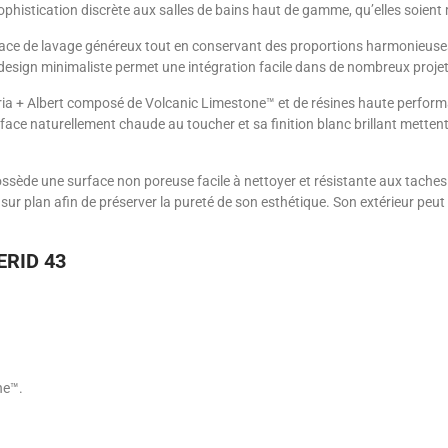
sophistication discrète aux salles de bains haut de gamme, qu’elles soien
ace de lavage généreux tout en conservant des proportions harmonieuses
on design minimaliste permet une intégration facile dans de nombreux pro
ia + Albert composé de Volcanic Limestone™ et de résines haute performa
urface naturellement chaude au toucher et sa finition blanc brillant metten
ossède une surface non poreuse facile à nettoyer et résistante aux taches. 
sur plan afin de préserver la pureté de son esthétique. Son extérieur peu
KERID 43
ne™.