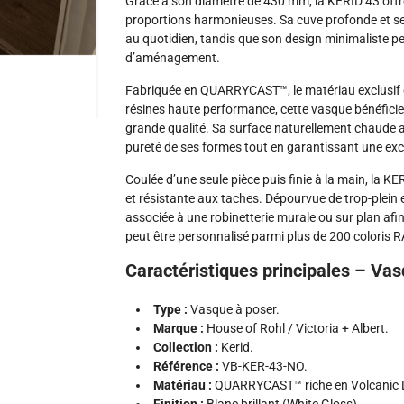
Grâce à son diamètre de 430 mm, la KERID 43 offr
proportions harmonieuses. Sa cuve profonde et ses
au quotidien, tandis que son design minimaliste p
d’aménagement.
Fabriquée en QUARRYCAST™, le matériau exclusif d
résines haute performance, cette vasque bénéficie 
grande qualité. Sa surface naturellement chaude au 
pureté de ses formes tout en garantissant une exce
Coulée d’une seule pièce puis finie à la main, la 
et résistante aux taches. Dépourvue de trop-plein e
associée à une robinetterie murale ou sur plan afin
peut être personnalisé parmi plus de 200 coloris RA
Caractéristiques principales – Va
Type :
Vasque à poser.
Marque :
House of Rohl / Victoria + Albert.
Collection :
Kerid.
Référence :
VB-KER-43-NO.
Matériau :
QUARRYCAST™ riche en Volcanic 