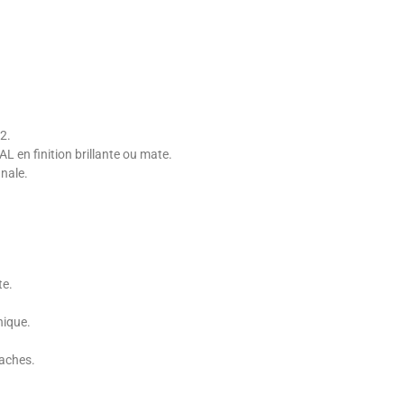
22.
L en finition brillante ou mate.
anale.
te.
nique.
taches.