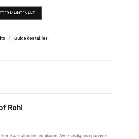
ETER MAINTENANT
its
Guide des tailles
of Rohl
ronde parfaitement équilibrée. Avec ses lignes épurées et