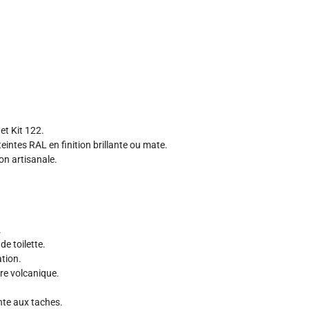
 et Kit 122.
eintes RAL en finition brillante ou mate.
ion artisanale.
.
e toilette.
ation.
re volcanique.
nte aux taches.