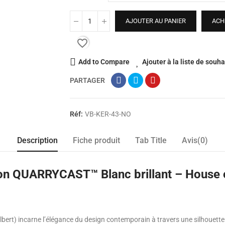
AJOUTER AU PANIER
ACH
favorite_border
Add to Compare
Ajouter à la liste de souha
PARTAGER
Réf:
VB-KER-43-NO
Description
Fiche produit
Tab Title
Avis(0)
ion QUARRYCAST™ Blanc brillant – House 
bert) incarne l’élégance du design contemporain à travers une silhouette 