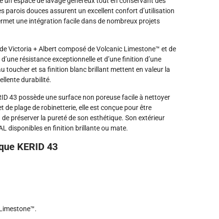
e un espace de lavage généreux tout en conservant des
 parois douces assurent un excellent confort d’utilisation
ermet une intégration facile dans de nombreux projets
e Victoria + Albert composé de Volcanic Limestone™ et de
d’une résistance exceptionnelle et d’une finition d’une
toucher et sa finition blanc brillant mettent en valeur la
llente durabilité.
KERID 43 possède une surface non poreuse facile à nettoyer
t de plage de robinetterie, elle est conçue pour être
 de préserver la pureté de son esthétique. Son extérieur
L disponibles en finition brillante ou mate.
sque KERID 43
Limestone™.