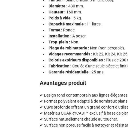
Finition :
Blanc brillant (White Gloss).
Diamètre :
430 mm.
Hauteur :
160 mm.
Poids à vide :
6 kg.
Capacité maximale :
11 litres.
Forme :
Ronde.
Installation :
À poser.
Trop-plein :
Non.
Plage de robinetterie :
Non (non perçable).
Vidages recommandés :
Kit 22, Kit 24, Kit 25
Coloris extérieurs disponibles :
Plus de 200 t
Fabrication :
Coulée d'une seule pièce et finit
Garantie résidentielle :
25 ans.
Avantages produit
✔ Design rond contemporain aux lignes élégantes
✔ Format polyvalent adapté à de nombreux plans d
✔ Cuve profonde offrant un grand confort d’utilis
✔ Matériau QUARRYCAST™ exclusif à base de pier
✔ Surface naturellement chaude au toucher.
✔ Surface non poreuse facile à nettoyer et résista