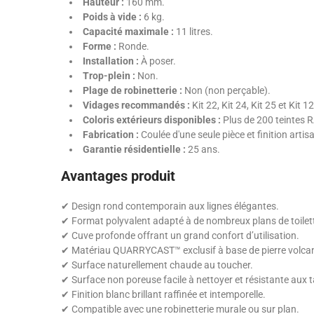
Hauteur :
160 mm.
Poids à vide :
6 kg.
Capacité maximale :
11 litres.
Forme :
Ronde.
Installation :
À poser.
Trop-plein :
Non.
Plage de robinetterie :
Non (non perçable).
Vidages recommandés :
Kit 22, Kit 24, Kit 25 et Kit 1
Coloris extérieurs disponibles :
Plus de 200 teintes RA
Fabrication :
Coulée d'une seule pièce et finition artis
Garantie résidentielle :
25 ans.
Avantages produit
✔ Design rond contemporain aux lignes élégantes.
✔ Format polyvalent adapté à de nombreux plans de toilet
✔ Cuve profonde offrant un grand confort d’utilisation.
✔ Matériau QUARRYCAST™ exclusif à base de pierre volca
✔ Surface naturellement chaude au toucher.
✔ Surface non poreuse facile à nettoyer et résistante aux 
✔ Finition blanc brillant raffinée et intemporelle.
✔ Compatible avec une robinetterie murale ou sur plan.