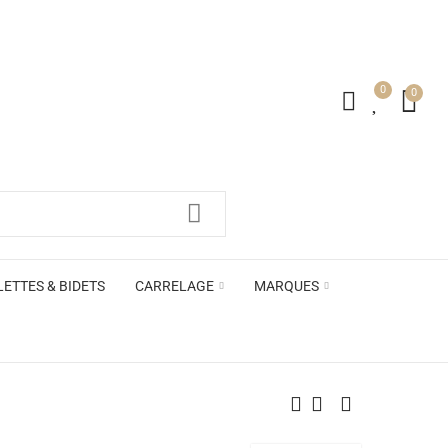
0
0
irs ACB
LETTES & BIDETS
CARRELAGE
MARQUES
irs ACB