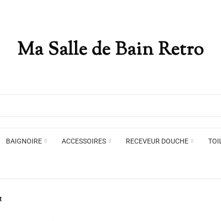
Ma Salle de Bain Retro
Appliques murales
Miro
Plafonniers , spots et pendants
Voir toute la marque →
BAIGNOIRE
ACCESSOIRES
RECEVEUR DOUCHE
TOI
Appliques murales
Miro
t
Plafonniers , spots et pendants
Voir toute la marque →