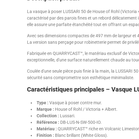
La vasque à poser LUSSARI 50 de House of Rohl (Victoria + 
caractérisé par des parois fines et un rebord délicatement
elle assure une parfaite étanchéité tout en offrant un espa
Avec ses dimensions compactes de 497 mm de largeur et 41
La version sans perçage pour robinetterie permet de privilé
Fabriquée en QUARRYCAST™, le matériau exclusif de Victor
exceptionnelle, d'une surface naturellement chaude au touch
Coulée d'une seule pièce puis finie à la main, la LUSSARI 5
sécurité sans compromettre son esthétique minimaliste.
Caractéristiques principales – Vasque 
Type :
Vasque à poser contre mur.
Marque :
House of Rohl / Victoria + Albert.
Collection :
Lussari.
Référence :
DB-LUS-N-SW-500-IO.
Matériau :
QUARRYCAST™ riche en Volcanic Limesto
Finition :
Blanc brillant (White Gloss).