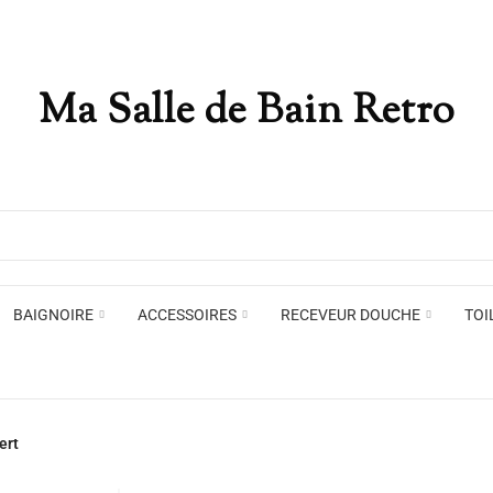
Ma Salle de Bain Retro
Appliques murales
Miro
Plafonniers , spots et pendants
Voir toute la marque →
BAIGNOIRE
ACCESSOIRES
RECEVEUR DOUCHE
TOI
Appliques murales
Miro
ert
Plafonniers , spots et pendants
Voir toute la marque →