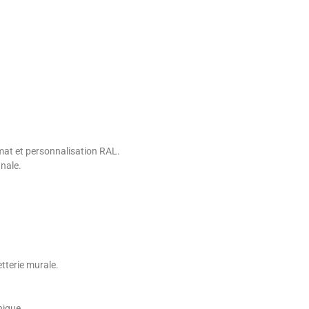
 mat et personnalisation RAL.
anale.
tterie murale.
nique.