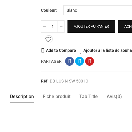
Couleur
AJOUTER AU PANIER
ACH
favorite_border
Add to Compare
Ajouter à la liste de souha
PARTAGER
Réf:
DB-LUS-N-SW-500-IO
Description
Fiche produit
Tab Title
Avis(0)