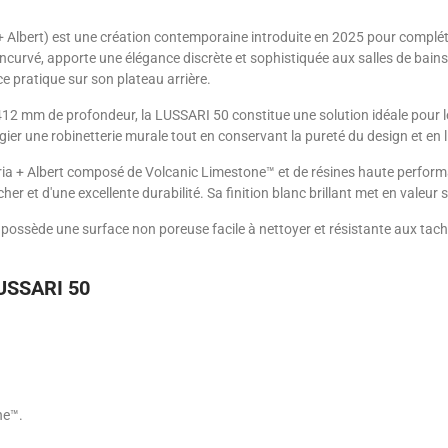
Albert) est une création contemporaine introduite en 2025 pour compléter
 incurvé, apporte une élégance discrète et sophistiquée aux salles de bai
ce pratique sur son plateau arrière.
2 mm de profondeur, la LUSSARI 50 constitue une solution idéale pour l
gier une robinetterie murale tout en conservant la pureté du design et en 
ia + Albert composé de Volcanic Limestone™ et de résines haute performa
er et d'une excellente durabilité. Sa finition blanc brillant met en valeu
0 possède une surface non poreuse facile à nettoyer et résistante aux tac
LUSSARI 50
ne™.