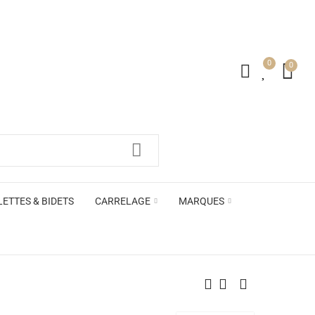
0
0
irs ACB
LETTES & BIDETS
CARRELAGE
MARQUES
irs ACB