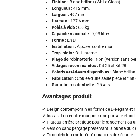
Finition :
Blanc brillant (White Gloss).
Longueur :
412 mm.
Largeur :
497 mm.
Hauteur :
127,6 mm.
Poids à vide :
6,6 kg.
Capacité maximale :
7,03 litres.
Forme :
En D.
Installation :
À poser contre mur.
Trop-plein :
Oui, interne.
Plage de robinetterie :
Non (version sans pe
Vidages recommandés :
Kit 25 et Kit 28.
Coloris extérieurs disponibles :
Blanc brillan
Fabrication :
Coulée d'une seule pièce et finit
Garantie résidentielle :
25 ans.
Avantages produit
✔ Design contemporain en forme de D élégant et ra
✔ Installation contre mur pour une parfaite étanch
✔ Plateau arrière pratique pour le rangement ou u
✔ Version sans perçage préservant la pureté du d
✔ Trop-plein interne intégré pour plus de sécurité.