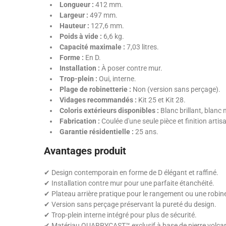
Longueur :
412 mm.
Largeur :
497 mm.
Hauteur :
127,6 mm.
Poids à vide :
6,6 kg.
Capacité maximale :
7,03 litres.
Forme :
En D.
Installation :
À poser contre mur.
Trop-plein :
Oui, interne.
Plage de robinetterie :
Non (version sans perçage).
Vidages recommandés :
Kit 25 et Kit 28.
Coloris extérieurs disponibles :
Blanc brillant, blanc
Fabrication :
Coulée d'une seule pièce et finition artis
Garantie résidentielle :
25 ans.
Avantages produit
✔ Design contemporain en forme de D élégant et raffiné.
✔ Installation contre mur pour une parfaite étanchéité.
✔ Plateau arrière pratique pour le rangement ou une robine
✔ Version sans perçage préservant la pureté du design.
✔ Trop-plein interne intégré pour plus de sécurité.
✔ Matériau QUARRYCAST™ exclusif à base de pierre volca