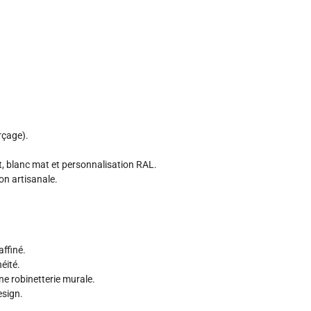
rçage).
t, blanc mat et personnalisation RAL.
ion artisanale.
ffiné.
éité.
ne robinetterie murale.
esign.