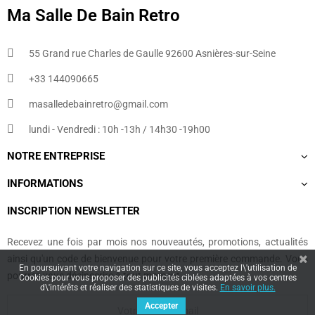
Ma Salle De Bain Retro
55 Grand rue Charles de Gaulle 92600 Asnières-sur-Seine
+33 144090665​
masalledebainretro@gmail.com
lundi - Vendredi : 10h -13h / 14h30 -19h00
NOTRE ENTREPRISE
INFORMATIONS
INSCRIPTION NEWSLETTER
Recevez une fois par mois nos nouveautés, promotions, actualités
ainsi qu'un code de bienvenue pour votre première commande. Vous
En poursuivant votre navigation sur ce site, vous acceptez l\'utilisation de
pourrez vous désinscrire à tout moment.
Cookies pour vous proposer des publicités ciblées adaptées à vos centres
d\'intérêts et réaliser des statistiques de visites.
En savoir plus.
Accepter