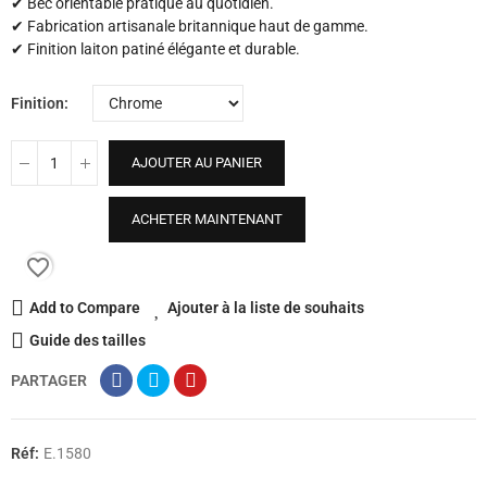
✔ Bec orientable pratique au quotidien.
✔ Fabrication artisanale britannique haut de gamme.
✔ Finition laiton patiné élégante et durable.
Finition
AJOUTER AU PANIER
ACHETER MAINTENANT
favorite_border
Add to Compare
Ajouter à la liste de souhaits
Guide des tailles
PARTAGER
Réf:
E.1580