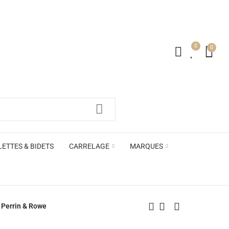
0
0
irs ACB
LETTES & BIDETS
CARRELAGE
MARQUES
irs ACB
 Perrin & Rowe