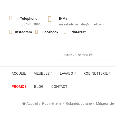
Téléphone
E-Mail
+33 144090665​
masalledebainretro@gmail.com
Instagram
Facebook
Pinterest
ACCUEIL
MEUBLES
LAVABO
ROBINETTERIE
PROMOS
BLOG
CONTACT
Accueil
Robinetterie
Robinets cuisine
Mitigeur de 