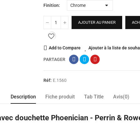
Finition
AJOUTER AU PANIER
ACH
favorite_border
Add to Compare
Ajouter à la liste de souha
PARTAGER
Réf:
E.1560
Description
Fiche produit
Tab Title
Avis(0)
 avec douchette Phoenician - Perrin & Row