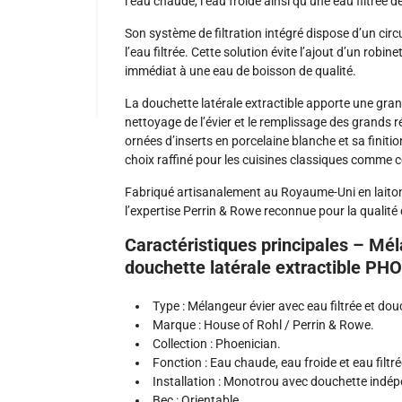
l’eau chaude, l’eau froide ainsi qu’une eau filtrée 
Son système de filtration intégré dispose d’un circ
l’eau filtrée. Cette solution évite l’ajout d’un robi
immédiat à une eau de boisson de qualité.
La douchette latérale extractible apporte une grand
nettoyage de l’évier et le remplissage des grands r
ornées d’inserts en porcelaine blanche et sa finit
choix raffiné pour les cuisines classiques comme
Fabriqué artisanalement au Royaume-Uni en laiton m
l’expertise Perrin & Rowe reconnue pour la qualité d
Caractéristiques principales – Mél
douchette latérale extractible P
Type : Mélangeur évier avec eau filtrée et douc
Marque : House of Rohl / Perrin & Rowe.
Collection : Phoenician.
Fonction : Eau chaude, eau froide et eau filtré
Installation : Monotrou avec douchette indé
Bec : Orientable.