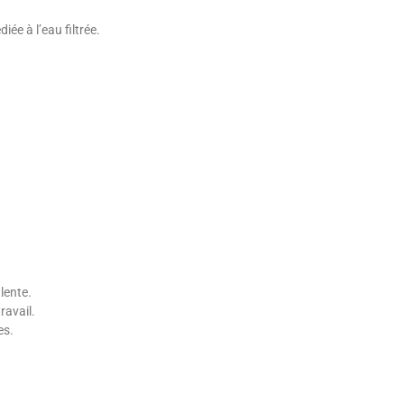
e à l’eau filtrée.
lente.
ravail.
es.