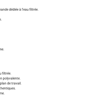
de dédiée à l’eau filtrée.
e.
mme.
 filtrée.
on polyvalente.
lan de travail.
thentiques.
mme.