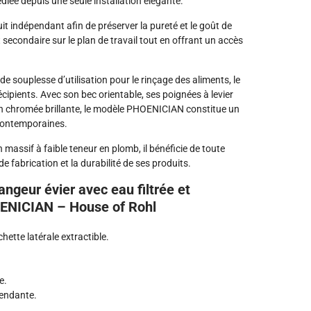
dédiée depuis une seule installation élégante.
uit indépendant afin de préserver la pureté et le goût de
net secondaire sur le plan de travail tout en offrant un accès
e souplesse d’utilisation pour le rinçage des aliments, le
écipients. Avec son bec orientable, ses poignées à levier
ion chromée brillante, le modèle PHOENICIAN constitue un
 contemporaines.
assif à faible teneur en plomb, il bénéficie de toute
e fabrication et la durabilité de ses produits.
angeur évier avec eau filtrée et
HOENICIAN – House of Rohl
hette latérale extractible.
e.
pendante.