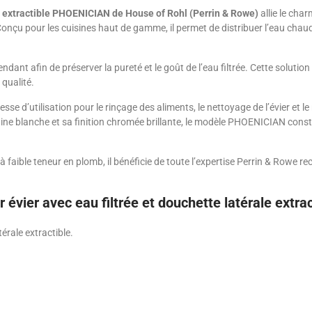
le extractible PHOENICIAN de House of Rohl (Perrin & Rowe)
allie le char
onçu pour les cuisines haut de gamme, il permet de distribuer l’eau chaude,
dant afin de préserver la pureté et le goût de l’eau filtrée. Cette solution 
qualité.
se d’utilisation pour le rinçage des aliments, le nettoyage de l’évier et 
laine blanche et sa finition chromée brillante, le modèle PHOENICIAN cons
ible teneur en plomb, il bénéficie de toute l’expertise Perrin & Rowe reco
r évier avec eau filtrée et douchette latérale ext
érale extractible.
.