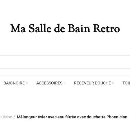
Ma Salle de Bain Retro
Appliques murales
Miro
Plafonniers , spots et pendants
Voir toute la marque →
BAIGNOIRE
ACCESSOIRES
RECEVEUR DOUCHE
TOI
Appliques murales
Miro
cuisine
Mélangeur évier avec eau filtrée avec douchette Phoenician -
Plafonniers , spots et pendants
Voir toute la marque →