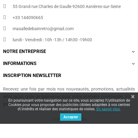
55 Grand rue Charles de Gaulle 92600 Asnières-sur-Seine
+33 144090665​
masalledebainretro@gmail.com
lundi - Vendredi : 10h -13h / 14h30 -19h00
NOTRE ENTREPRISE
INFORMATIONS
INSCRIPTION NEWSLETTER
Recevez une fois par mois nos nouveautés, promotions, actualités
ainsi qu'un code de bienvenue pour votre première commande. Vous
En poursuivant votre navigation sur ce site, vous acceptez l\'utilisation de
pourrez vous désinscrire à tout moment.
Cookies pour vous proposer des publicités ciblées adaptées à vos centres
d\'intérêts et réaliser des statistiques de visites.
En savoir plus.
Accepter