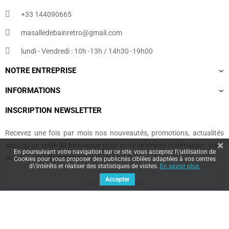
+33 144090665​
masalledebainretro@gmail.com
lundi - Vendredi : 10h -13h / 14h30 -19h00
NOTRE ENTREPRISE
INFORMATIONS
INSCRIPTION NEWSLETTER
Recevez une fois par mois nos nouveautés, promotions, actualités
ainsi qu'un code de bienvenue pour votre première commande. Vous
En poursuivant votre navigation sur ce site, vous acceptez l\'utilisation de
pourrez vous désinscrire à tout moment.
Cookies pour vous proposer des publicités ciblées adaptées à vos centres
d\'intérêts et réaliser des statistiques de visites.
En savoir plus.
Accepter