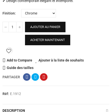
✔ Design contemporain élégant et intemporel.
Finition
AJOUTER AU PANIER
ACHETER MAINTENANT
favorite_border
Add to Compare
Ajouter à la liste de souhaits
Guide des tailles
PARTAGER
Réf:
E.1912
DESCRIPTION