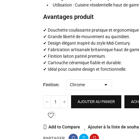
Utilisation : Cuisine résidentielle haut de ga
Avantages produit
✔ Douchette coulissante pratique et ergonomique
✔ Grande liberté de mouvement au quotidien.
✔ Design élégant inspiré du style Mid-Century.
✔ Fabrication artisanale britannique haut de ga
✔ Finition laiton patiné premium.
✔ Cartouche céramique fiable et durable.
✔ Idéal pour cuisine design et fonctionnelle.
Finition
AJOUTER AU PANIER
ACH
favorite_border
Add to Compare
Ajouter à la liste de souha
PARTAGER