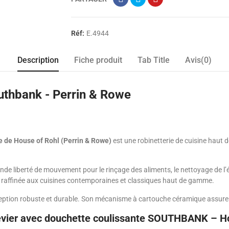
Réf:
E.4944
Description
Fiche produit
Tab Title
Avis(0)
uthbank - Perrin & Rowe
de House of Rohl (Perrin & Rowe)
est une robinetterie de cuisine haut
rande liberté de mouvement pour le rinçage des aliments, le nettoyage de l
he raffinée aux cuisines contemporaines et classiques haut de gamme.
ception robuste et durable. Son mécanisme à cartouche céramique assure u
r évier avec douchette coulissante SOUTHBANK – H