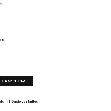
mme.
.
mme.
ETER MAINTENANT
its
Guide des tailles