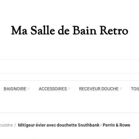
Ma Salle de Bain Retro
Appliques murales
Miro
Plafonniers , spots et pendants
Voir toute la marque →
BAIGNOIRE
ACCESSOIRES
RECEVEUR DOUCHE
TOI
Appliques murales
Miro
cuisine
Mitigeur évier avec douchette Southbank - Perrin & Rowe
Plafonniers , spots et pendants
Voir toute la marque →