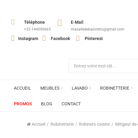
Téléphone
E-Mail
+33 144090665​
masalledebainretro@gmail.com
Instagram
Facebook
Pinterest
ACCUEIL
MEUBLES
LAVABO
ROBINETTERIE
PROMOS
BLOG
CONTACT
Accueil
Robinetterie
Robinets cuisine
Mitigeur de 