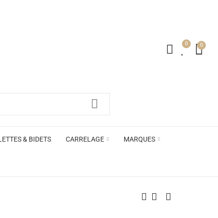
0
0
irs ACB
LETTES & BIDETS
CARRELAGE
MARQUES
irs ACB