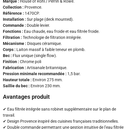
Marque :
House of Rohl
/
Perrin & Rowe.
Collection :
Provence.
Référence :
1470CP.
Installation :
Sur plage (deck mounted).
Commande :
Double levier.
Fonctions :
Eau chaude, eau froide et eau filtrée froide.
Filtration :
Technologie de filtration intégrée.
Mécanisme :
Disques céramique.
Corps :
Laiton massif à faible teneur en plomb.
Bec :
Flux unique (single flow).
Finition :
Chrome poli
Fabrication :
Artisanale britannique.
Pression minimale recommandée :
1,5 bar.
Hauteur totale :
Environ 275 mm.
Saillie du bec :
Environ 230 mm.
Avantages produit
✔ Eau filtrée intégrée sans robinet supplémentaire sur le plan de
travail.
✔ Design Provence inspiré des cuisines françaises traditionnelles.
✔ Double commande permettant une gestion intuitive de l’eau filtrée