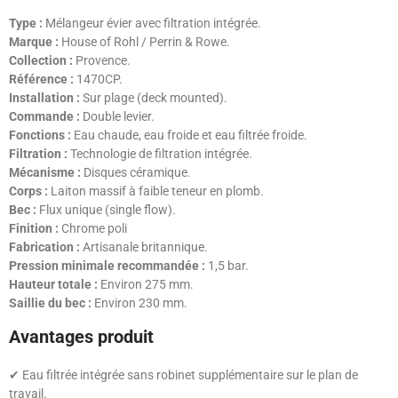
Type :
Mélangeur évier avec filtration intégrée.
Marque :
House of Rohl
/
Perrin & Rowe.
Collection :
Provence.
Référence :
1470CP.
Installation :
Sur plage (deck mounted).
Commande :
Double levier.
Fonctions :
Eau chaude, eau froide et eau filtrée froide.
Filtration :
Technologie de filtration intégrée.
Mécanisme :
Disques céramique.
Corps :
Laiton massif à faible teneur en plomb.
Bec :
Flux unique (single flow).
Finition :
Chrome poli
Fabrication :
Artisanale britannique.
Pression minimale recommandée :
1,5 bar.
Hauteur totale :
Environ 275 mm.
Saillie du bec :
Environ 230 mm.
Avantages produit
✔ Eau filtrée intégrée sans robinet supplémentaire sur le plan de
travail.