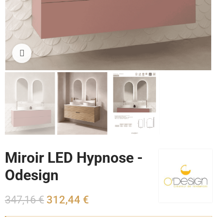
Cliquez pour agrandir
Miroir LED Hypnose -
Odesign
347,16 €
312,44 €