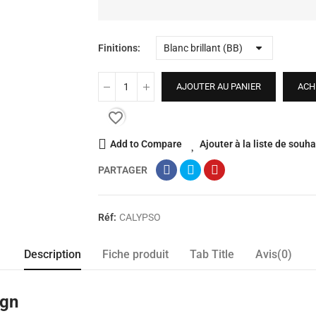
Finitions
AJOUTER AU PANIER
ACH
favorite_border
Add to Compare
Ajouter à la liste de souha
PARTAGER
Réf:
CALYPSO
Description
Fiche produit
Tab Title
Avis(0)
ign