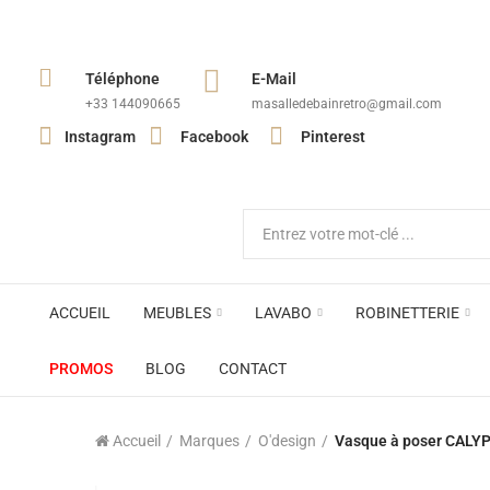
Téléphone
E-Mail
+33 144090665​
masalledebainretro@gmail.com
Instagram
Facebook
Pinterest
ACCUEIL
MEUBLES
LAVABO
ROBINETTERIE
PROMOS
BLOG
CONTACT
Accueil
Marques
O'design
Vasque à poser CALYP