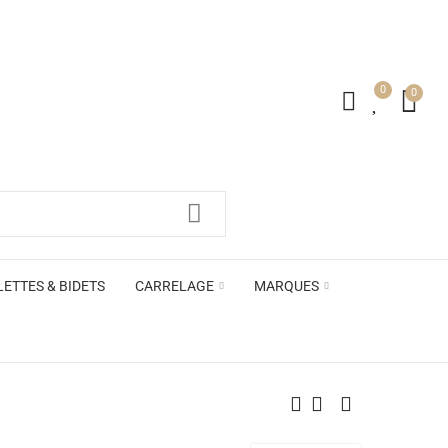
0
0
irs ACB
LETTES & BIDETS
CARRELAGE
MARQUES
irs ACB