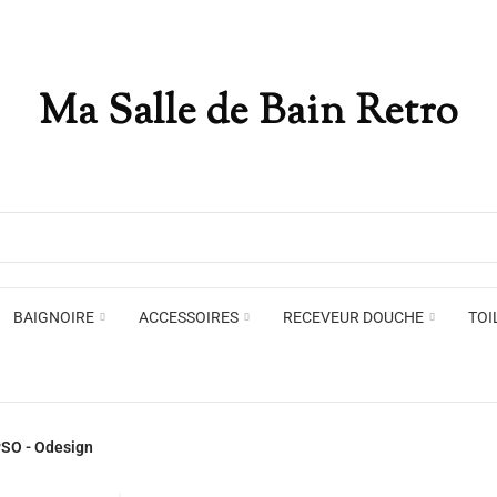
Ma Salle de Bain Retro
Appliques murales
Miro
Plafonniers , spots et pendants
Voir toute la marque →
BAIGNOIRE
ACCESSOIRES
RECEVEUR DOUCHE
TOI
Appliques murales
Miro
SO - Odesign
Plafonniers , spots et pendants
Voir toute la marque →