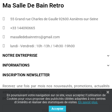
Ma Salle De Bain Retro
55 Grand rue Charles de Gaulle 92600 Asnières-sur-Seine
+33 144090665​
masalledebainretro@gmail.com
lundi - Vendredi : 10h -13h / 14h30 -19h00
NOTRE ENTREPRISE
INFORMATIONS
INSCRIPTION NEWSLETTER
Recevez une fois par mois nos nouveautés, promotions, actualités
ainsi qu'un code de bienvenue pour votre première commande. Vous
En poursuivant votre navigation sur ce site, vous acceptez l\'utilisation de
pourrez vous désinscrire à tout moment.
Cookies pour vous proposer des publicités ciblées adaptées à vos centres
d\'intérêts et réaliser des statistiques de visites.
En savoir plus.
Accepter