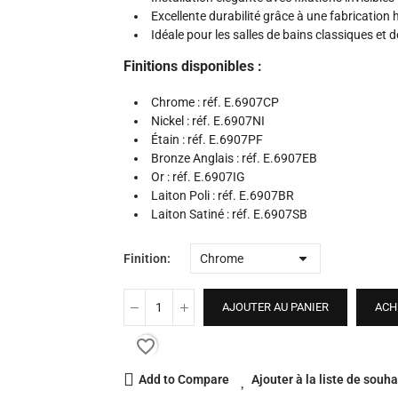
Excellente durabilité grâce à une fabricatio
Idéale pour les salles de bains classiques et d
Finitions disponibles :
Chrome : réf. E.6907CP
Nickel : réf. E.6907NI
Étain : réf. E.6907PF
Bronze Anglais : réf. E.6907EB
Or : réf. E.6907IG
Laiton Poli : réf. E.6907BR
Laiton Satiné : réf. E.6907SB
Finition
AJOUTER AU PANIER
ACH
favorite_border
Add to Compare
Ajouter à la liste de souha