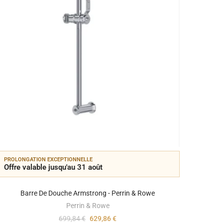
PROLONGATION EXCEPTIONNELLE
PROLON
Offre valable jusqu'au 31 août
Offre 
Barre De Douche Armstrong - Perrin & Rowe
Perrin & Rowe
699,84 €
629,86 €