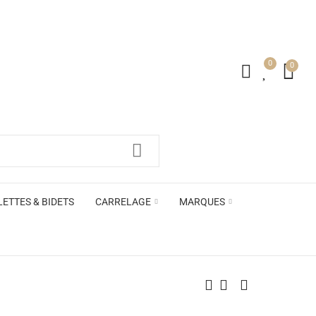
0
0
irs ACB
LETTES & BIDETS
CARRELAGE
MARQUES
irs ACB