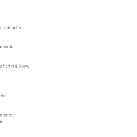
 à la douche
dustrie
es Perrin & Rowe
uche
e gamme
ge