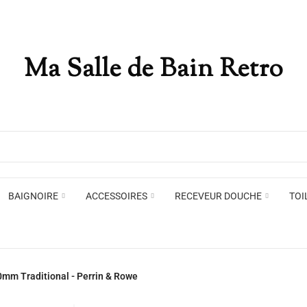
Ma Salle de Bain Retro
Appliques murales
Miro
Plafonniers , spots et pendants
Voir toute la marque →
BAIGNOIRE
ACCESSOIRES
RECEVEUR DOUCHE
TOI
Appliques murales
Miro
0mm Traditional - Perrin & Rowe
Plafonniers , spots et pendants
Voir toute la marque →