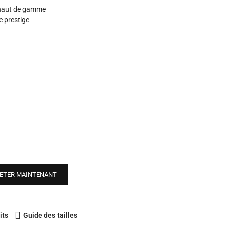
n haut de gamme
e prestige
ETER MAINTENANT
its
Guide des tailles