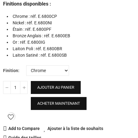
Finitions disponibles :
Chrome : réf. E.6800CP
Nickel : réf. E.6800NI
Étain : réf. E.6800PF
Bronze Anglais : réf. E.6800EB
Or : réf. E.6800IG
Laiton Poli : réf. E.6800BR
Laiton Satiné : réf. E.6800SB
Finition
AJOUTER AU PANIER
ACHETER MAINTENANT
favorite_border
Add to Compare
Ajouter à la liste de souhaits
Guide des tailles