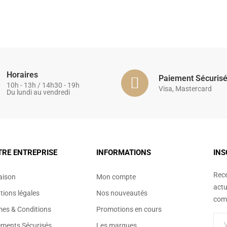
Horaires
Paiement Sécuris
10h - 13h / 14h30 - 19h
Visa, Mastercard
Du lundi au vendredi
TRE ENTREPRISE
INFORMATIONS
INS
Rece
aison
Mon compte
actu
ions légales
Nos nouveautés
comm
mes & Conditions
Promotions en cours
ements Sécurisés
Les marques