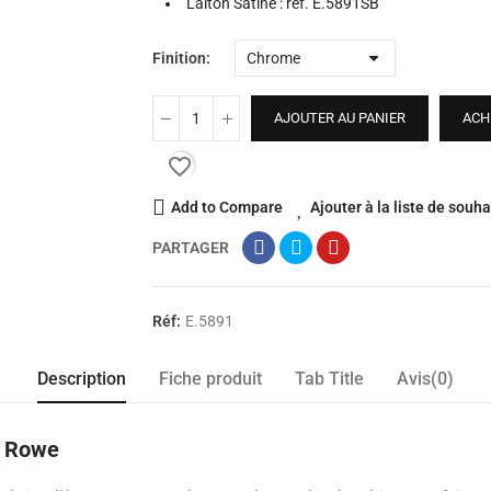
Laiton Satiné : réf. E.5891SB
Finition
AJOUTER AU PANIER
ACH
favorite_border
Add to Compare
Ajouter à la liste de souha
PARTAGER
Réf:
E.5891
Description
Fiche produit
Tab Title
Avis(0)
& Rowe