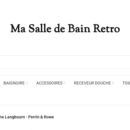
Ma Salle de Bain Retro
Appliques murales
Miro
Plafonniers , spots et pendants
Voir toute la marque →
BAIGNOIRE
ACCESSOIRES
RECEVEUR DOUCHE
TOI
Appliques murales
Miro
he Langbourn - Perrin & Rowe
Plafonniers , spots et pendants
Voir toute la marque →