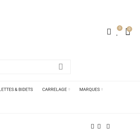
0
0
irs ACB
LETTES & BIDETS
CARRELAGE
MARQUES
irs ACB