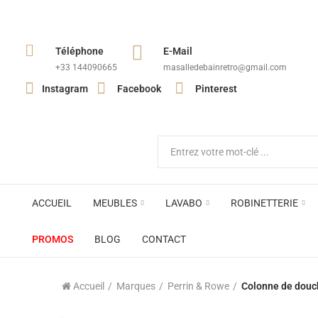
Téléphone
E-Mail
+33 144090665​
masalledebainretro@gmail.com
Instagram
Facebook
Pinterest
ACCUEIL
MEUBLES
LAVABO
ROBINETTERIE
PROMOS
BLOG
CONTACT
Accueil
Marques
Perrin & Rowe
Colonne de douc