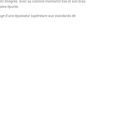
nt intégrée. Avec sa colonne montante fixe et son bras
raine épurée.
cage d’une épaisseur supérieure aux standards de