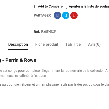
Add to Compare
Ajouter à la liste de souha
PARTAGER
Réf:
E.6595CP
Description
Fiche produit
Tab Title
Avis(0)
g - Perrin & Rowe
 est conçu pour compléter élégamment la robinetterie de la collection Arm
rmonieuse et raffinée à l’espace.
 au quotidien, il permet un remplissage facile par le dessus ou sous le p