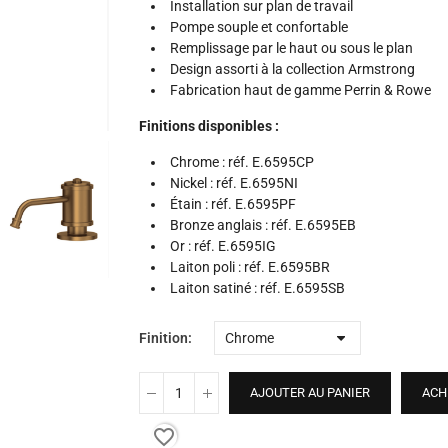
Installation sur plan de travail
Pompe souple et confortable
Remplissage par le haut ou sous le plan
Design assorti à la collection Armstrong
Fabrication haut de gamme Perrin & Rowe
Finitions disponibles :
Chrome : réf. E.6595CP
Nickel : réf. E.6595NI
Étain : réf. E.6595PF
Bronze anglais : réf. E.6595EB
Or : réf. E.6595IG
Laiton poli : réf. E.6595BR
Laiton satiné : réf. E.6595SB
Finition
AJOUTER AU PANIER
ACH
favorite_border