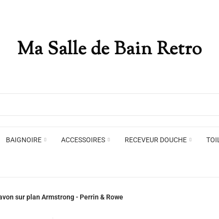
Ma Salle de Bain Retro
Appliques murales
Miro
Plafonniers , spots et pendants
Voir toute la marque →
BAIGNOIRE
ACCESSOIRES
RECEVEUR DOUCHE
TOI
Appliques murales
Miro
savon sur plan Armstrong - Perrin & Rowe
Plafonniers , spots et pendants
Voir toute la marque →