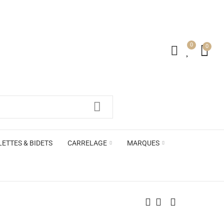
0
0
irs ACB
LETTES & BIDETS
CARRELAGE
MARQUES
irs ACB