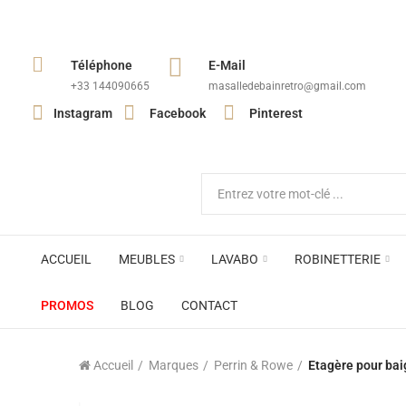
Téléphone
E-Mail
+33 144090665​
masalledebainretro@gmail.com
Instagram
Facebook
Pinterest
ACCUEIL
MEUBLES
LAVABO
ROBINETTERIE
PROMOS
BLOG
CONTACT
Accueil
Marques
Perrin & Rowe
Etagère pour bai