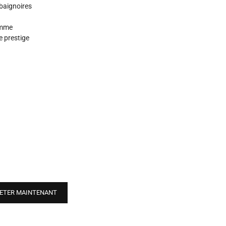
baignoires
amme
e prestige
ETER MAINTENANT