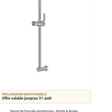
PROLONGATION EXCEPTIONNELLE
PROLON
Offre valable jusqu'au 31 août
Offre 
Barre De Douche Armstrong - Perrin & Rowe