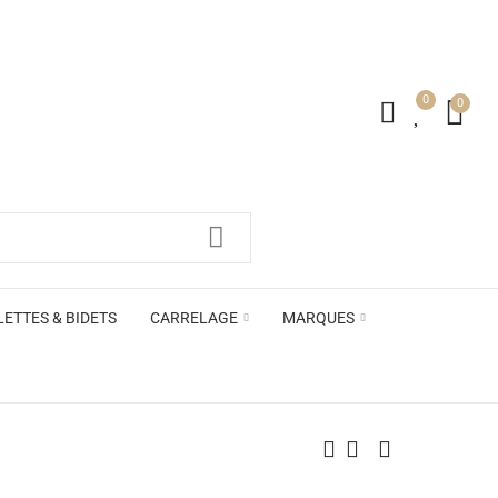
0
0
irs ACB
LETTES & BIDETS
CARRELAGE
MARQUES
irs ACB