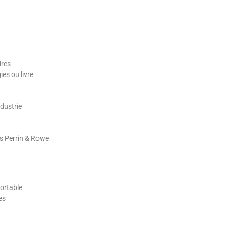
ires
ies ou livre
dustrie
es Perrin & Rowe
ortable
es