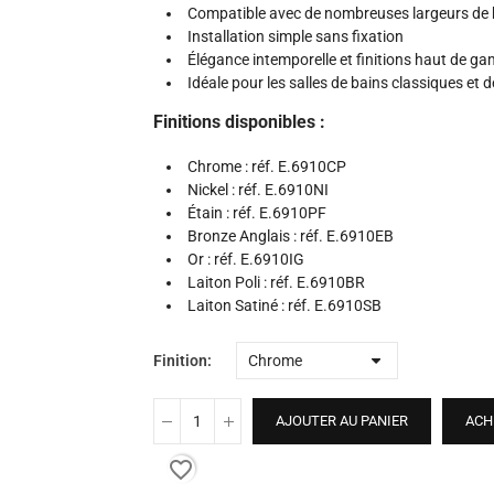
Compatible avec de nombreuses largeurs de 
Installation simple sans fixation
Élégance intemporelle et finitions haut de g
Idéale pour les salles de bains classiques et d
Finitions disponibles :
Chrome : réf. E.6910CP
Nickel : réf. E.6910NI
Étain : réf. E.6910PF
Bronze Anglais : réf. E.6910EB
Or : réf. E.6910IG
Laiton Poli : réf. E.6910BR
Laiton Satiné : réf. E.6910SB
Finition
AJOUTER AU PANIER
ACH
favorite_border