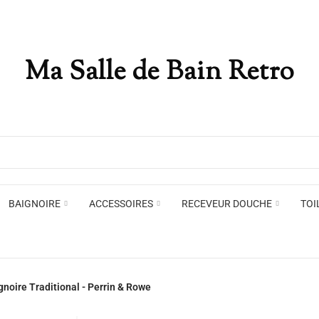
Ma Salle de Bain Retro
Appliques murales
Miro
Plafonniers , spots et pendants
Voir toute la marque →
BAIGNOIRE
ACCESSOIRES
RECEVEUR DOUCHE
TOI
Appliques murales
Miro
gnoire Traditional - Perrin & Rowe
Plafonniers , spots et pendants
Voir toute la marque →