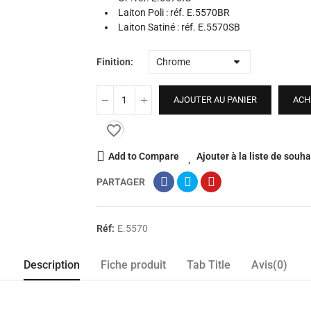
Laiton Poli : réf. E.5570BR
Laiton Satiné : réf. E.5570SB
Finition
AJOUTER AU PANIER
ACH
favorite_border
Add to Compare
Ajouter à la liste de souha
PARTAGER
Réf:
E.5570
Description
Fiche produit
Tab Title
Avis(0)