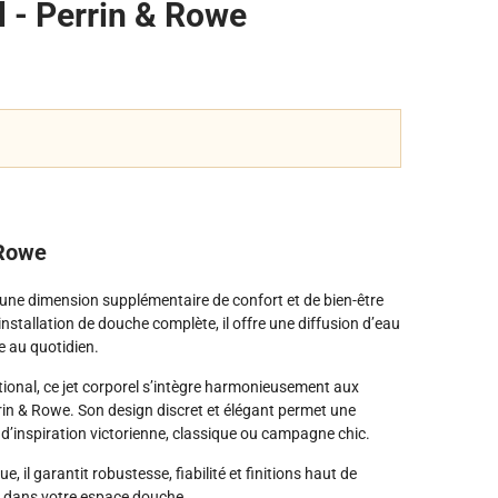
l - Perrin & Rowe
 Rowe
e une dimension supplémentaire de confort et de bien-être
nstallation de douche complète, il offre une diffusion d’eau
e au quotidien.
itional, ce jet corporel s’intègre harmonieusement aux
rin & Rowe. Son design discret et élégant permet une
ns d’inspiration victorienne, classique ou campagne chic.
, il garantit robustesse, fiabilité et finitions haut de
e dans votre espace douche.