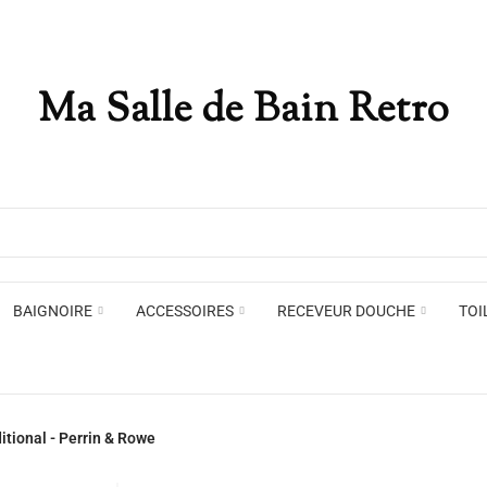
Ma Salle de Bain Retro
Appliques murales
Miro
Plafonniers , spots et pendants
Voir toute la marque →
BAIGNOIRE
ACCESSOIRES
RECEVEUR DOUCHE
TOI
Appliques murales
Miro
itional - Perrin & Rowe
Plafonniers , spots et pendants
Voir toute la marque →