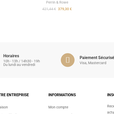
Perrin & Rowe
421,44 €
379,30 €
Horaires
Paiement Sécuris
10h - 13h / 14h30 - 19h
Visa, Mastercard
Du lundi au vendredi
TRE ENTREPRISE
INFORMATIONS
INS
Rece
aison
Mon compte
actu