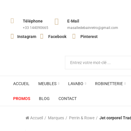
Téléphone
E-Mail
+33 144090665​
masalledebainretro@gmail.com
Instagram
Facebook
Pinterest
ACCUEIL
MEUBLES
LAVABO
ROBINETTERIE
PROMOS
BLOG
CONTACT
Accueil
Marques
Perrin & Rowe
Jet corporel Trad