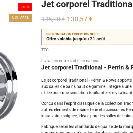
Jet corporel Traditiona
-10%
145,08 €
130,57 €
NOUVEAU
PROLONGATION EXCEPTIONNELLE
Offre valable jusqu'au 31 août
TTC
Livraison entre 4 et 6 semaines
Jet corporel Traditional - Perrin &
Le jet corporel Traditional - Perrin & Rowe apport
aux salles de bains haut de gamme. Intégré à une i
ciblée pour une sensation tonifiante et revitalisant
Conçu dans l’esprit classique de la collection Trad
autres éléments de robinetterie et accessoires Per
installation soignée, idéale pour les salles de bai
Fabriqué selon les standards de qualité de la marque
gamme pour une intégration durable et esthétiqu