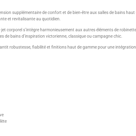
mension supplémentaire de confort et de bien-être aux salles de bains hau
ante et revitalisante au quotidien.
 ce jet corporel s’intègre harmonieusement aux autres éléments de robinett
les de bains d’inspiration victorienne, classique ou campagne chic.
rantit robustesse, fiabilité et finitions haut de gamme pour une intégrati
we
lète