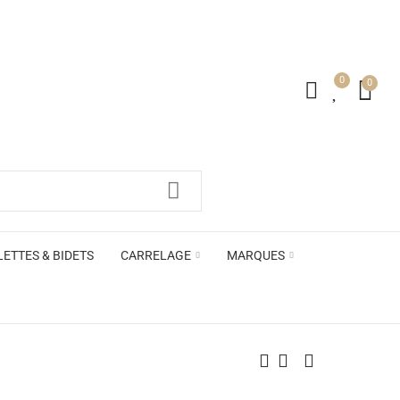
0
0
irs ACB
LETTES & BIDETS
CARRELAGE
MARQUES
irs ACB