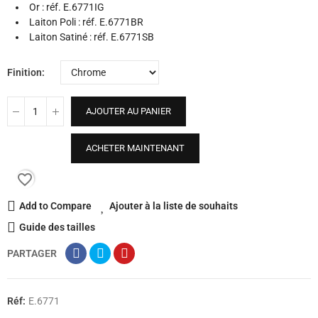
Or : réf. E.6771IG
Laiton Poli : réf. E.6771BR
Laiton Satiné : réf. E.6771SB
Finition
AJOUTER AU PANIER
ACHETER MAINTENANT
favorite_border
Add to Compare
Ajouter à la liste de souhaits
Guide des tailles
PARTAGER
Réf:
E.6771