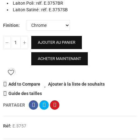
Laiton Poli : réf. E.3757BR
Laiton Satiné : réf. E.3757SB
Finition
AJOUTER AU PANIER
ACHETER MAINTENANT
favorite_border
Add to Compare
Ajouter à la liste de souhaits
Guide des tailles
PARTAGER
Réf:
E.3757