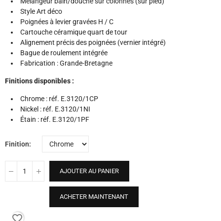
Mélangeur bain/douche sur colonnes (sur pied)
Style Art déco
Poignées à levier gravées H / C
Cartouche céramique quart de tour
Alignement précis des poignées (vernier intégré)
Bague de roulement intégrée
Fabrication : Grande-Bretagne
Finitions disponibles :
Chrome : réf. E.3120/1CP
Nickel : réf. E.3120/1NI
Étain : réf. E.3120/1PF
Finition
AJOUTER AU PANIER
ACHETER MAINTENANT
favorite_border