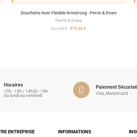
Douchette Avec Flexible Armstrong - Perrin & Rowe
Perrin & Rowe
421,44 €
379,30 €
Horaires
Paiement Sécuris
10h - 13h / 14h30 - 19h
Visa, Mastercard
Du lundi au vendredi
TRE ENTREPRISE
INFORMATIONS
INS