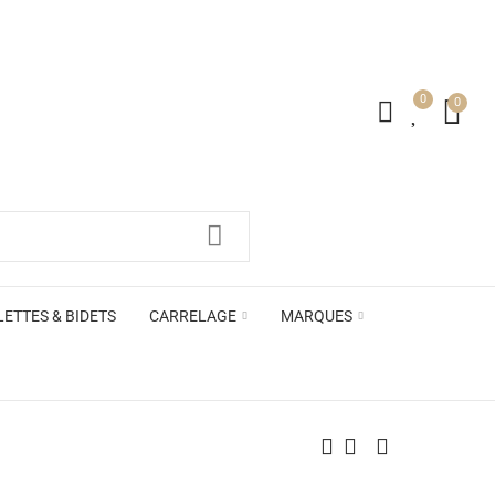
0
0
irs ACB
LETTES & BIDETS
CARRELAGE
MARQUES
irs ACB