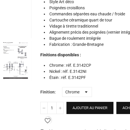
Style Art déco
Poignées croisillons
Commandes séparées eau chaude / froide
Cartouche céramique quart de tour
Vidage à tirette traditionnel
Alignement précis des poignées (vernier intég
Bague de roulement intégrée
Fabrication : Grande-Bretagne
Finitions disponibles :
Chrome : réf. E.3142CP
Nickel : réf. E.3142NI
Étain : réf. E.3142PF
Finition
AJOUTER AU PANIER
ACH
favorite_border