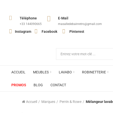
Téléphone
E-Mail
+33 144090665​
masalledebainretro@gmail.com
Instagram
Facebook
Pinterest
ACCUEIL
MEUBLES
LAVABO
ROBINETTERIE
PROMOS
BLOG
CONTACT
Accueil
Marques
Perrin & Rowe
Mélangeur lavabo