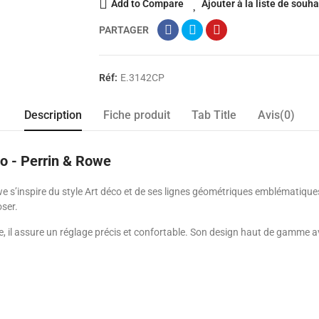
Add to Compare
Ajouter à la liste de souha
PARTAGER
Réf:
E.3142CP
Description
Fiche produit
Tab Title
Avis(0)
co - Perrin & Rowe
we s’inspire du style Art déco et de ses lignes géométriques emblématique
oser.
il assure un réglage précis et confortable. Son design haut de gamme avec