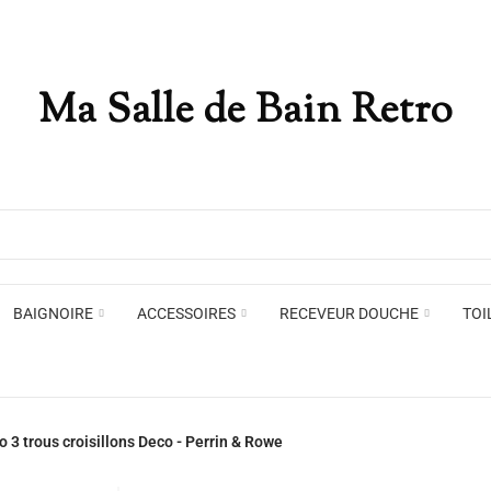
Ma Salle de Bain Retro
Appliques murales
Miro
Plafonniers , spots et pendants
Voir toute la marque →
BAIGNOIRE
ACCESSOIRES
RECEVEUR DOUCHE
TOI
Appliques murales
Miro
 3 trous croisillons Deco - Perrin & Rowe
Plafonniers , spots et pendants
Voir toute la marque →