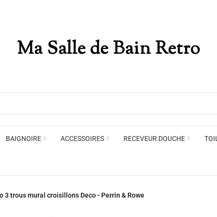
Ma Salle de Bain Retro
Appliques murales
Miro
Plafonniers , spots et pendants
Voir toute la marque →
BAIGNOIRE
ACCESSOIRES
RECEVEUR DOUCHE
TOI
Appliques murales
Miro
 3 trous mural croisillons Deco - Perrin & Rowe
Plafonniers , spots et pendants
Voir toute la marque →