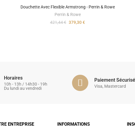
Douchette Avec Flexible Armstrong - Perrin & Rowe
Perrin & Rowe
421,44 €
379,30 €
Horaires
Paiement Sécuris
10h - 13h / 14h30 - 19h
Visa, Mastercard
Du lundi au vendredi
TRE ENTREPRISE
INFORMATIONS
INS