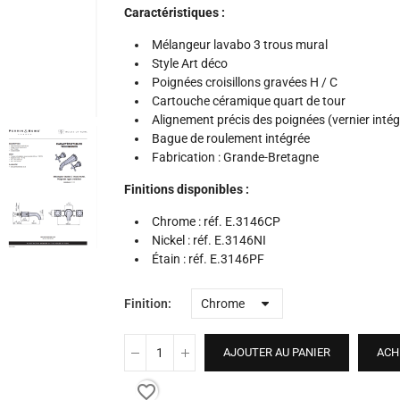
Caractéristiques :
Mélangeur lavabo 3 trous mural
Style Art déco
Poignées croisillons gravées H / C
Cartouche céramique quart de tour
Alignement précis des poignées (vernier intég
Bague de roulement intégrée
Fabrication : Grande-Bretagne
Finitions disponibles :
Chrome : réf. E.3146CP
Nickel : réf. E.3146NI
Étain : réf. E.3146PF
Finition
AJOUTER AU PANIER
ACH
favorite_border