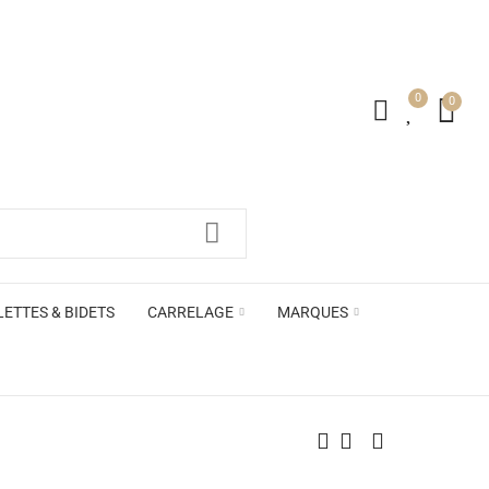
0
0
irs ACB
LETTES & BIDETS
CARRELAGE
MARQUES
irs ACB