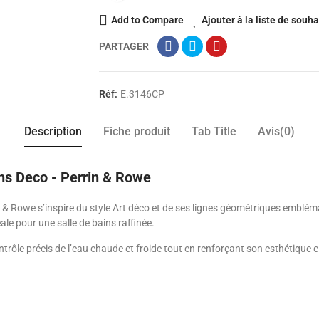
Add to Compare
Ajouter à la liste de souha
PARTAGER
Réf:
E.3146CP
Description
Fiche produit
Tab Title
Avis(0)
ons Deco - Perrin & Rowe
n & Rowe s’inspire du style Art déco et de ses lignes géométriques emblé
éale pour une salle de bains raffinée.
ntrôle précis de l’eau chaude et froide tout en renforçant son esthétique c