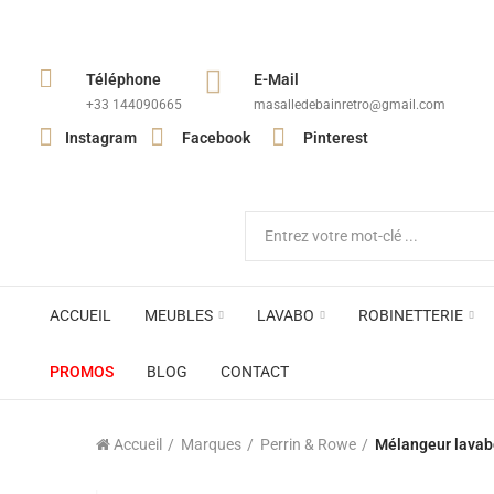
Téléphone
E-Mail
+33 144090665​
masalledebainretro@gmail.com
Instagram
Facebook
Pinterest
ACCUEIL
MEUBLES
LAVABO
ROBINETTERIE
PROMOS
BLOG
CONTACT
Accueil
Marques
Perrin & Rowe
Mélangeur lavabo