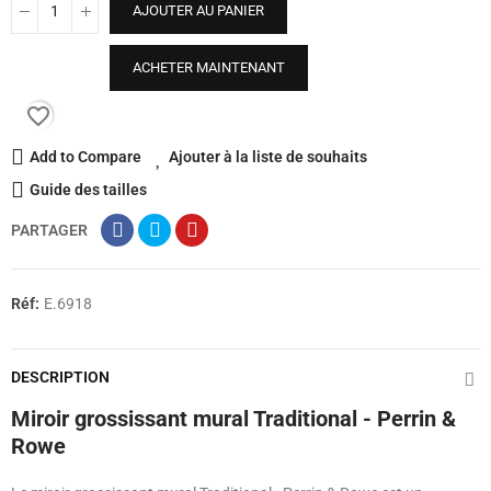
AJOUTER AU PANIER
ACHETER MAINTENANT
favorite_border
Add to Compare
Ajouter à la liste de souhaits
Guide des tailles
PARTAGER
Réf:
E.6918
DESCRIPTION
Miroir grossissant mural Traditional - Perrin &
Rowe