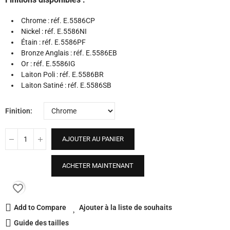
Chrome : réf. E.5586CP
Nickel : réf. E.5586NI
Étain : réf. E.5586PF
Bronze Anglais : réf. E.5586EB
Or : réf. E.5586IG
Laiton Poli : réf. E.5586BR
Laiton Satiné : réf. E.5586SB
Finition
AJOUTER AU PANIER
ACHETER MAINTENANT
favorite_border
Add to Compare
Ajouter à la liste de souhaits
Guide des tailles