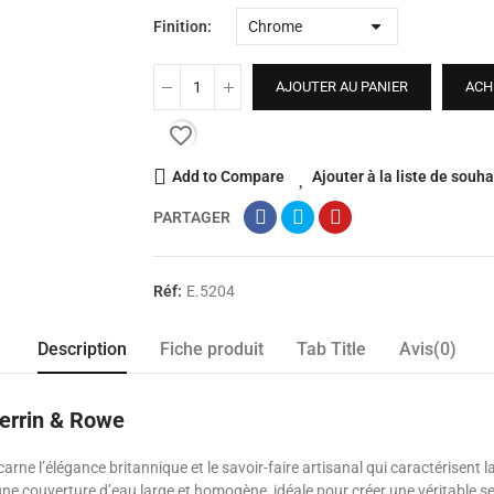
Finition
AJOUTER AU PANIER
ACH
favorite_border
Add to Compare
Ajouter à la liste de souha
PARTAGER
Réf:
E.5204
Description
Fiche produit
Tab Title
Avis(0)
errin & Rowe
e l’élégance britannique et le savoir-faire artisanal qui caractérisent 
ne couverture d’eau large et homogène, idéale pour créer une véritable se