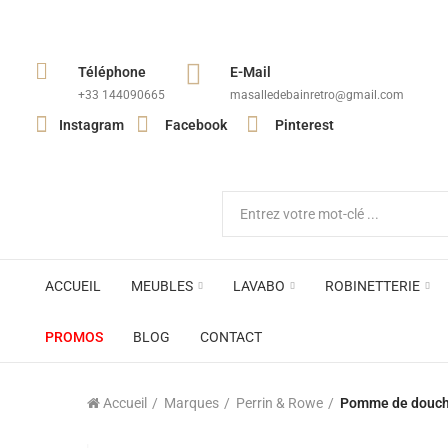
Téléphone
E-Mail
+33 144090665​
masalledebainretro@gmail.com
Instagram
Facebook
Pinterest
ACCUEIL
MEUBLES
LAVABO
ROBINETTERIE
PROMOS
BLOG
CONTACT
Accueil
Marques
Perrin & Rowe
Pomme de douche