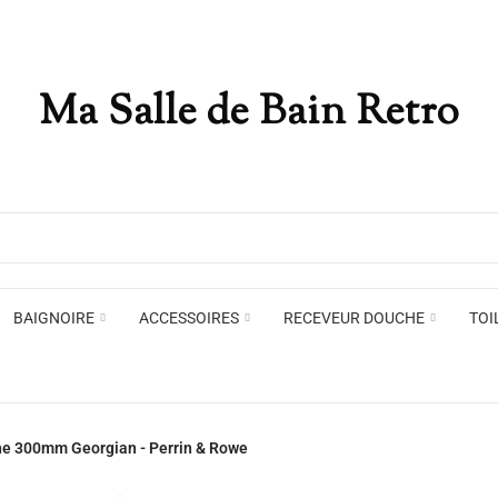
Ma Salle de Bain Retro
Appliques murales
Miro
Plafonniers , spots et pendants
Voir toute la marque →
BAIGNOIRE
ACCESSOIRES
RECEVEUR DOUCHE
TOI
Appliques murales
Miro
 300mm Georgian - Perrin & Rowe
Plafonniers , spots et pendants
Voir toute la marque →