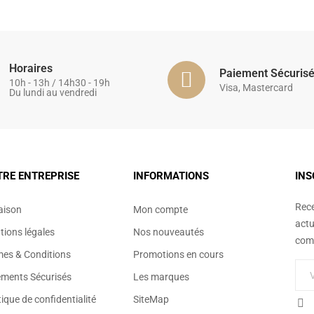
Horaires
Paiement Sécuris
10h - 13h / 14h30 - 19h
Visa, Mastercard
Du lundi au vendredi
TRE ENTREPRISE
INFORMATIONS
INS
Rece
aison
Mon compte
actu
ions légales
Nos nouveautés
comm
mes & Conditions
Promotions en cours
ements Sécurisés
Les marques
tique de confidentialité
SiteMap