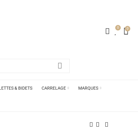
0
0
irs ACB
LETTES & BIDETS
CARRELAGE
MARQUES
irs ACB