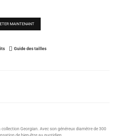
ETER MAINTENANT
its
Guide des tailles
la collection Georgian. Avec son généreux diamètre de 300
nsation de bien-être au quotidien.