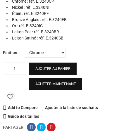
Chrome : réf. E.3240CP
Nickel : réf. E.3240NI
Étain : réf. E.3240PF
Bronze Anglais : réf. E.3240EB
Or : réf. E.3240IG
Laiton Poli : réf. E.3240BR
Laiton Satiné : réf. E.3240SB
Finition
AJOUTER AU PANIER
ACHETER MAINTENANT
favorite_border
Add to Compare
Ajouter à la liste de souhaits
Guide des tailles
PARTAGER