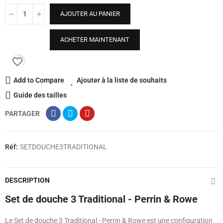
AJOUTER AU PANIER
ACHETER MAINTENANT
favorite_border
Add to Compare
Ajouter à la liste de souhaits
Guide des tailles
PARTAGER
Réf:
SETDOUCHE3TRADITIONAL
DESCRIPTION
Set de douche 3 Traditional - Perrin & Rowe
Le Set de douche 3 Traditional - Perrin & Rowe est une configuration