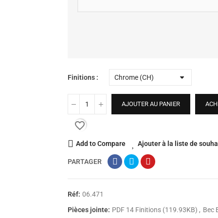
Finitions
AJOUTER AU PANIER
ACH
favorite_border
Add to Compare
Ajouter à la liste de souha
PARTAGER
Réf:
06.471
Pièces jointe:
PDF 14 Finitions (119.93KB)
Bec 