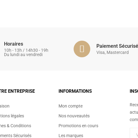
Horaires
Paiement Sécuris
10h - 13h / 14h30 - 19h
Visa, Mastercard
Du lundi au vendredi
TRE ENTREPRISE
INFORMATIONS
INS
Rece
aison
Mon compte
actu
ions légales
Nos nouveautés
comm
mes & Conditions
Promotions en cours
ements Sécurisés
Les marques