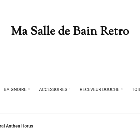
Ma Salle de Bain Retro
Appliques murales
Miro
Plafonniers , spots et pendants
Voir toute la marque →
BAIGNOIRE
ACCESSOIRES
RECEVEUR DOUCHE
TOI
Appliques murales
Miro
ral Anthea Horus
Plafonniers , spots et pendants
Voir toute la marque →