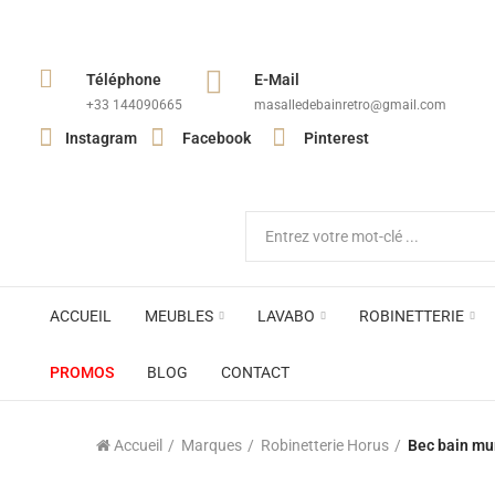
Téléphone
E-Mail
+33 144090665​
masalledebainretro@gmail.com
Instagram
Facebook
Pinterest
ACCUEIL
MEUBLES
LAVABO
ROBINETTERIE
PROMOS
BLOG
CONTACT
Accueil
Marques
Robinetterie Horus
Bec bain mu