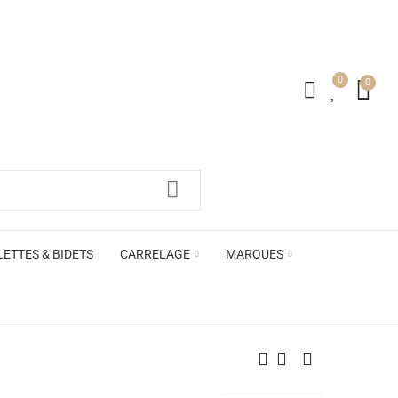
0
0
irs ACB
LETTES & BIDETS
CARRELAGE
MARQUES
irs ACB