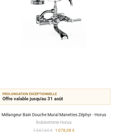
PROLONGATION EXCEPTIONNELLE
PROLON
Offre valable jusqu'au 31 août
Offre 
Mélangeur Bain Douche Mural Manettes Zéphyr - Horus
Robinetterie Horus
1 347,60 €
1 078,08 €