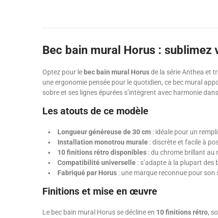
Bec bain mural Horus : sublimez v
Optez pour le
bec bain mural Horus
de la série Anthea et 
une ergonomie pensée pour le quotidien, ce bec mural appor
sobre et ses lignes épurées s’intègrent avec harmonie da
Les atouts de ce modèle
Longueur généreuse de 30 cm
: idéale pour un rempl
Installation monotrou murale
: discrète et facile à po
10 finitions rétro disponibles
: du chrome brillant au 
Compatibilité universelle
: s’adapte à la plupart des 
Fabriqué par Horus
: une marque reconnue pour son sa
Finitions et mise en œuvre
Le bec bain mural Horus se décline en
10 finitions rétro
, s