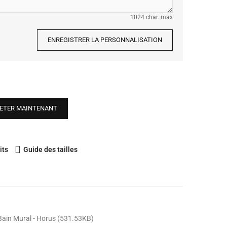
1024 char. max
ENREGISTRER LA PERSONNALISATION
ETER MAINTENANT
its
Guide des tailles
Bain Mural - Horus (531.53KB)