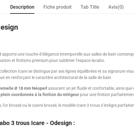
Description
Fiche produit
Tab Title
Avis(0)
design
 apporte une touche d’élégance intemporelle aux salles de bain contempor
isation et finitions premium pour sublimer l’espace lavabo.
a collection Icare se distingue par ses lignes équilibrées et sa signature v
 en renforçant le caractère architectural de la salle de bain.
femelle Ø 18 mm Néoperl
assurant un jet fluide et confortable, ainsi que
-plein coordonnée à la finition du mitigeur
pour une finition parfaiteme
’or brossé ou le cuivre brossé, le modèle Icare 3 trous s’intègre parfaite
abo 3 trous Icare - Odesign :