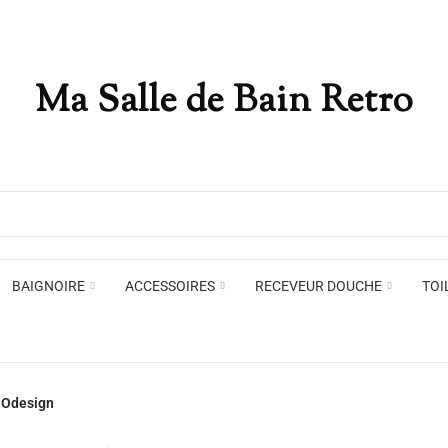
Ma Salle de Bain Retro
Appliques murales
Miro
Plafonniers , spots et pendants
Voir toute la marque →
BAIGNOIRE
ACCESSOIRES
RECEVEUR DOUCHE
TOI
Appliques murales
Miro
- Odesign
Plafonniers , spots et pendants
Voir toute la marque →