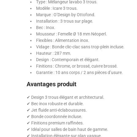
Type : Mélangeur lavabo 3 trous.
Modèle : Icare 3 trous.
Marque : O’Design by Ottofond.
Installation : 3 trous sur plage.
Bec : Inox.
Mousseur : Femelle Ø 18 mm Néoperl.
Flexibles : Alimentation inox.
Vidage : Bonde clic-clac sans trop-plein incluse.
Hauteur : 287 mm.
Design : Contemporain et élégant.
Finitions : Chrome, or brossé, cuivre brossé.
Garantie : 10 ans corps / 2 ans pièces d’usure.
Avantages produit
✔ Design 3 trous élégant et architectural.
✔ Bec inox robuste et durable.
✔ Jet fluide anti-éclaboussures.
✔ Bonde coordonnée incluse.
✔ Finitions premium raffinées.
✔ Idéal pour salles de bain haut de gamme.
✔ Installation élégante sur plan vasque.