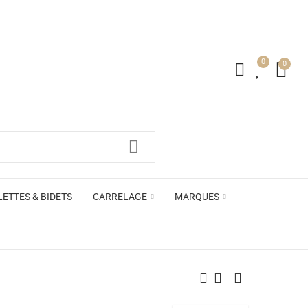
0
0
irs ACB
LETTES & BIDETS
CARRELAGE
MARQUES
irs ACB