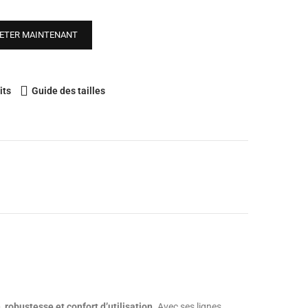
ETER MAINTENANT
its
Guide des tailles
robustesse et confort d’utilisation
. Avec ses lignes