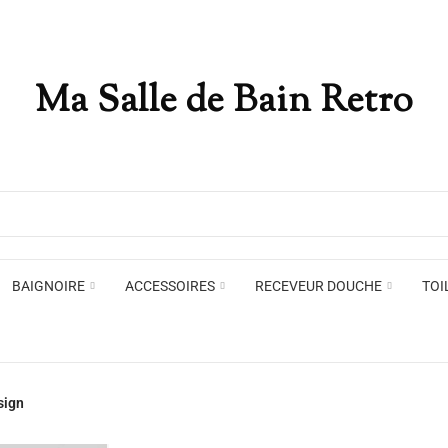
Ma Salle de Bain Retro
Appliques murales
Miro
Plafonniers , spots et pendants
Voir toute la marque →
BAIGNOIRE
ACCESSOIRES
RECEVEUR DOUCHE
TOI
Appliques murales
Miro
sign
Plafonniers , spots et pendants
Voir toute la marque →