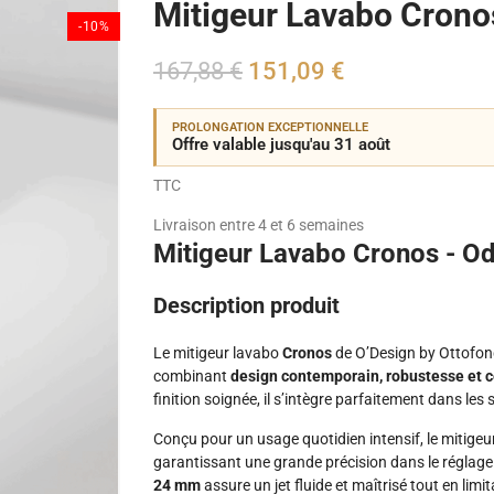
Mitigeur Lavabo Crono
-10%
167,88 €
151,09 €
PROLONGATION EXCEPTIONNELLE
Offre valable jusqu'au 31 août
TTC
Livraison entre 4 et 6 semaines
Mitigeur Lavabo Cronos - O
Description produit
Le mitigeur lavabo
Cronos
de O’Design by Ottofon
combinant
design contemporain, robustesse et co
finition soignée, il s’intègre parfaitement dans les
Conçu pour un usage quotidien intensif, le mitige
garantissant une grande précision dans le réglage
24 mm
assure un jet fluide et maîtrisé tout en limi