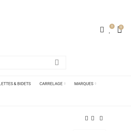
0
0
irs ACB
LETTES & BIDETS
CARRELAGE
MARQUES
irs ACB