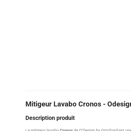
Mitigeur Lavabo Cronos - Odesig
Description produit
Le mitigeur lavabo
Cronos
de O’Design by Ottofond est un