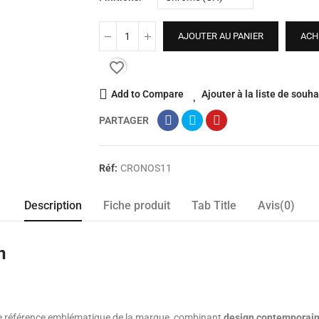
AJOUTER AU PANIER
ACH
favorite_border
Add to Compare
Ajouter à la liste de souha
PARTAGER
Réf:
CRONOS11
Description
Fiche produit
Tab Title
Avis(0)
n
e référence emblématique de la marque, combinant
design contemporain, 