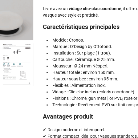
Livré avec un
vidage clic-clac coordonné
, il offr
vasque avec style et praticité.
Caractéristiques principales
Modèle : Cronos.
Marque : O’Design by Ottofond.
Installation : Sur plage (1 trou).
Cartouche : Céramique Ø 25 mm.
Mousseur : Ø 24 mm Néoperl.
Hauteur totale : environ 150 mm.
Hauteur sous bec : environ 95 mm.
Flexibles : Alimentation inox.
Vidage : Clic-clac inclus (coloris coordonné).
Finitions : Chromé, gun métal, or PVD, rose o
Technologie : Revêtement PVD sur finitions 
Avantages produit
✔ Design moderne et intemporel.
✔ Format compact idéal pour vasques standards.