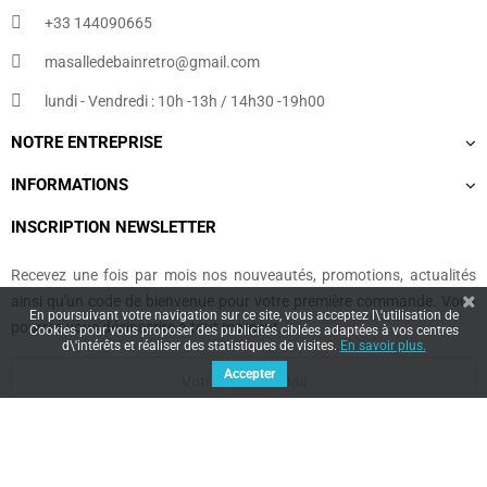
+33 144090665​
masalledebainretro@gmail.com
lundi - Vendredi : 10h -13h / 14h30 -19h00
NOTRE ENTREPRISE
INFORMATIONS
INSCRIPTION NEWSLETTER
Recevez une fois par mois nos nouveautés, promotions, actualités
ainsi qu'un code de bienvenue pour votre première commande. Vous
En poursuivant votre navigation sur ce site, vous acceptez l\'utilisation de
pourrez vous désinscrire à tout moment.
Cookies pour vous proposer des publicités ciblées adaptées à vos centres
d\'intérêts et réaliser des statistiques de visites.
En savoir plus.
Accepter