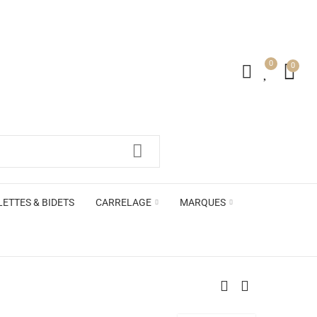
0
0
irs ACB
LETTES & BIDETS
CARRELAGE
MARQUES
irs ACB