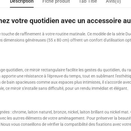
Description
Fiche produit
Tab Title
Avis(0)
mez votre quotidien avec un accessoire au
touche de raffinement à votre routine matinale. Ce modèle de la série Duca 
s dimensions généreuses (55 x 80 cm) offrent un confort d'utilisation opt
ge quotidien, ce miroir rectangulaire facilite les gestes du quotidien, du r
a apporte une résistance à l'épreuve du temps, tout en sublimant l'esthéti
 de bain spacieuses comme aux espaces plus intimistes, il s'accorde avec l
, ce miroir s'installe sans difficulté, pour un rendu immédiat et élégant.
ignées : chrome, laiton naturel, bronze, nickel, laiton brillant ou nickel m
ec les autres éléments de votre aménagement. Pour préserver la beauté de
. Nous vous conseillons de vérifier la compatibilité des fixations avec vot