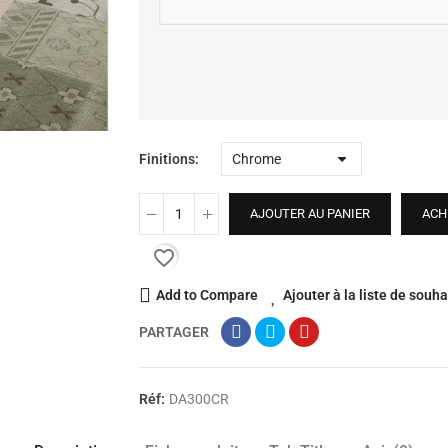
Finitions
AJOUTER AU PANIER
ACH
favorite_border
Add to Compare
Ajouter à la liste de souha
PARTAGER
Réf:
DA300CR