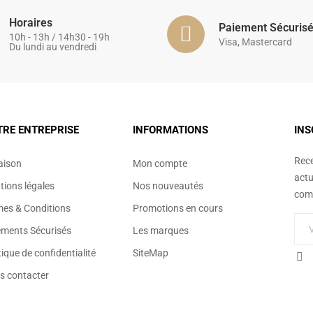
Horaires
Paiement Sécuris
10h - 13h / 14h30 - 19h
Visa, Mastercard
Du lundi au vendredi
TRE ENTREPRISE
INFORMATIONS
INS
Rece
aison
Mon compte
actu
ions légales
Nos nouveautés
comm
mes & Conditions
Promotions en cours
ements Sécurisés
Les marques
tique de confidentialité
SiteMap
s contacter