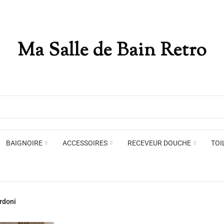
Ma Salle de Bain Retro
Appliques murales
Miro
Plafonniers , spots et pendants
Voir toute la marque →
BAIGNOIRE
ACCESSOIRES
RECEVEUR DOUCHE
TOI
Appliques murales
Miro
ordoni
Plafonniers , spots et pendants
Voir toute la marque →