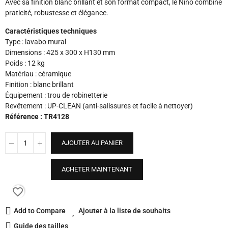
Avec sa finition blanc brillant et son format compact, le Nino combine
praticité, robustesse et élégance.
Caractéristiques techniques
Type : lavabo mural
Dimensions : 425 x 300 x H130 mm
Poids : 12 kg
Matériau : céramique
Finition : blanc brillant
Équipement : trou de robinetterie
Revêtement : UP-CLEAN (anti-salissures et facile à nettoyer)
Référence : TR4128
AJOUTER AU PANIER
ACHETER MAINTENANT
favorite_border
Add to Compare
Ajouter à la liste de souhaits
Guide des tailles