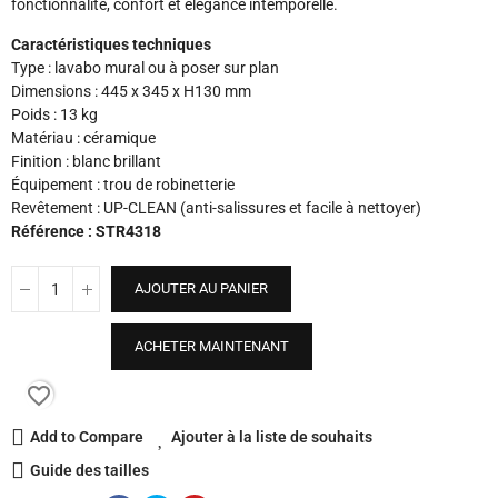
fonctionnalité, confort et élégance intemporelle.
Caractéristiques techniques
Type : lavabo mural ou à poser sur plan
Dimensions : 445 x 345 x H130 mm
Poids : 13 kg
Matériau : céramique
Finition : blanc brillant
Équipement : trou de robinetterie
Revêtement : UP-CLEAN (anti-salissures et facile à nettoyer)
Référence : STR4318
AJOUTER AU PANIER
ACHETER MAINTENANT
favorite_border
Add to Compare
Ajouter à la liste de souhaits
Guide des tailles