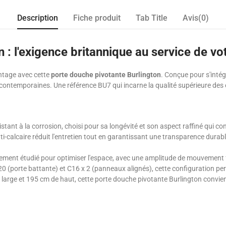
Description
Fiche produit
Tab Title
Avis(0)
 : l'exigence britannique au service de vo
intage avec cette
porte douche pivotante Burlington
. Conçue pour s'intég
es contemporaines. Une référence BU7 qui incarne la qualité supérieure de
stant à la corrosion, choisi pour sa longévité et son aspect raffiné qui co
ti-calcaire réduit l'entretien tout en garantissant une transparence durab
ement étudié pour optimiser l'espace, avec une amplitude de mouvement f
C20 (porte battante) et C16 x 2 (panneaux alignés), cette configuration p
 large et 195 cm de haut, cette porte douche pivotante Burlington convi