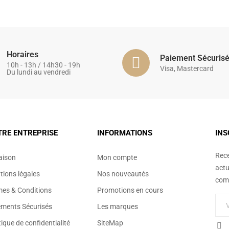
Horaires
Paiement Sécuris
10h - 13h / 14h30 - 19h
Visa, Mastercard
Du lundi au vendredi
TRE ENTREPRISE
INFORMATIONS
INS
Rece
aison
Mon compte
actu
ions légales
Nos nouveautés
comm
mes & Conditions
Promotions en cours
ements Sécurisés
Les marques
tique de confidentialité
SiteMap