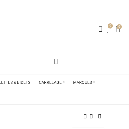
0
0
irs ACB
LETTES & BIDETS
CARRELAGE
MARQUES
irs ACB