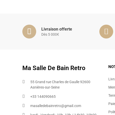
Livraison offerte
Dès 5 000€
Ma Salle De Bain Retro
NO
Livr
55 Grand rue Charles de Gaulle 92600
Asnières-sur-Seine
Ment
Ter
+33 144090665​
Pai
masalledebainretro@gmail.com
Poli