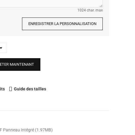
1024 char. max
ENREGISTRER LA PERSONNALISATION
ETER MAINTENANT
its
Guide des tailles
F Panneau Intégré (1.97MB)