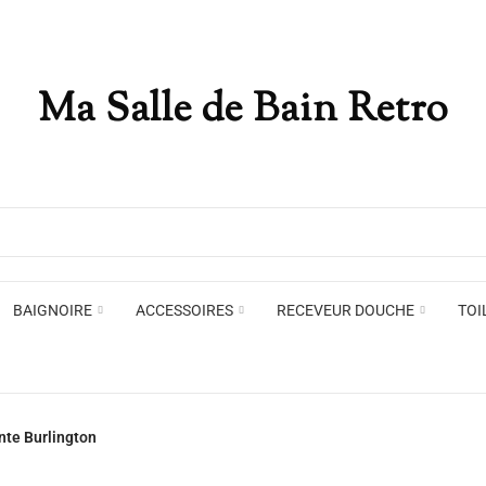
Ma Salle de Bain Retro
Appliques murales
Miro
Plafonniers , spots et pendants
Voir toute la marque →
BAIGNOIRE
ACCESSOIRES
RECEVEUR DOUCHE
TOI
Appliques murales
Miro
nte Burlington
Plafonniers , spots et pendants
Voir toute la marque →