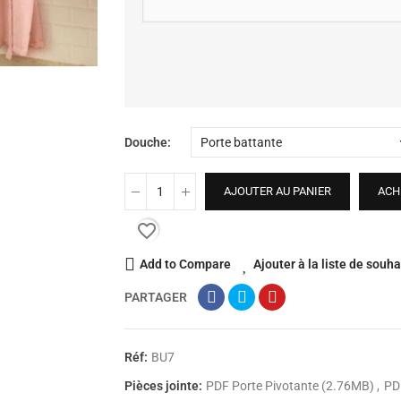
Douche
AJOUTER AU PANIER
ACH
favorite_border
Add to Compare
Ajouter à la liste de souha
PARTAGER
Réf:
BU7
Pièces jointe:
PDF Porte Pivotante (2.76MB)
PD