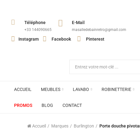
Téléphone
E-Mail
+33 144090665​
masalledebainretro@gmail.com
Instagram
Facebook
Pinterest
ACCUEIL
MEUBLES
LAVABO
ROBINETTERIE
PROMOS
BLOG
CONTACT
Accueil
Marques
Burlington
Porte douche pivota