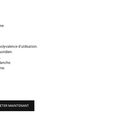
mme.
olyvalence d’utilisation.
uotidien.
.
lanche.
mme.
ETER MAINTENANT