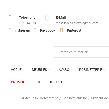
Téléphone
E-Mail
+33 144090665​
masalledebainretro@gmail.com
Instagram
Facebook
Pinterest
ACCUEIL
MEUBLES
LAVABO
ROBINETTERIE
PROMOS
BLOG
CONTACT
Accueil
Robinetterie
Robinets cuisine
Mitigeur de 