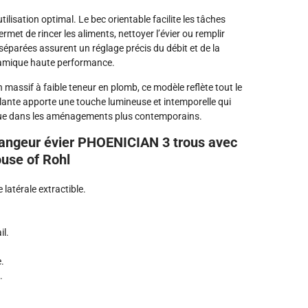
ilisation optimal. Le bec orientable facilite les tâches
rmet de rincer les aliments, nettoyer l’évier ou remplir
éparées assurent un réglage précis du débit et de la
ramique haute performance.
assif à faible teneur en plomb, ce modèle reflète tout le
illante apporte une touche lumineuse et intemporelle qui
s que dans les aménagements plus contemporains.
langeur évier PHOENICIAN 3 trous avec
ouse of Rohl
latérale extractible.
il.
.
.