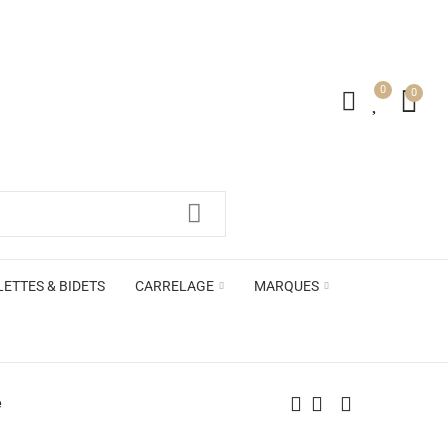
0
0
irs ACB
LETTES & BIDETS
CARRELAGE
MARQUES
irs ACB
e