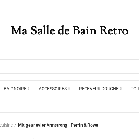
Ma Salle de Bain Retro
Appliques murales
Miro
Plafonniers , spots et pendants
Voir toute la marque →
BAIGNOIRE
ACCESSOIRES
RECEVEUR DOUCHE
TOI
Appliques murales
Miro
cuisine
Mitigeur évier Armstrong - Perrin & Rowe
Plafonniers , spots et pendants
Voir toute la marque →