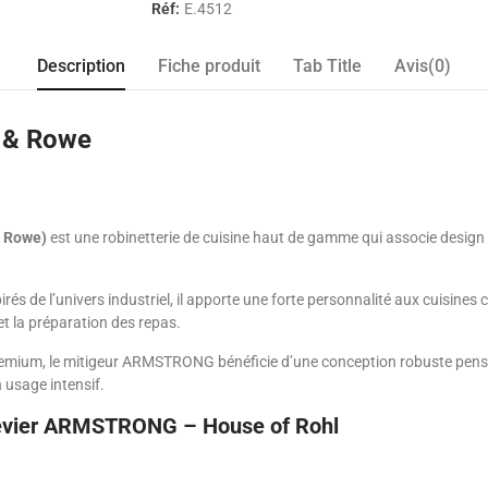
Réf:
E.4512
Description
Fiche produit
Tab Title
Avis(0)
n & Rowe
& Rowe)
est une robinetterie de cuisine haut de gamme qui associe design i
pirés de l’univers industriel, il apporte une forte personnalité aux cuisi
 et la préparation des repas.
 premium, le mitigeur ARMSTRONG bénéficie d’une conception robuste pe
 usage intensif.
r évier ARMSTRONG – House of Rohl