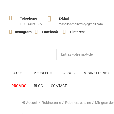
Téléphone
E-Mail
+33 144090665​
masalledebainretro@gmail.com
Instagram
Facebook
Pinterest
ACCUEIL
MEUBLES
LAVABO
ROBINETTERIE
PROMOS
BLOG
CONTACT
Accueil
Robinetterie
Robinets cuisine
Mitigeur de 