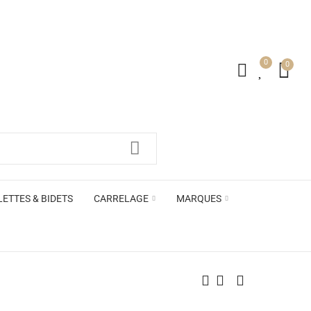
0
0
irs ACB
LETTES & BIDETS
CARRELAGE
MARQUES
irs ACB