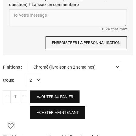
question) ? Laissez un commentaire
1024 char. max
ENREGISTRER LA PERSONNALISATION
Finitions
trous
AJOUTER AU PANIER
ACHETER MAINTENANT
favorite_border